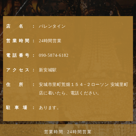
店名：
バレンタイン
営業時間：
24時間営業
電話番号：
090-5874-6182
アクセス：
新安城駅
住所：
安城市里町荒畑１５４−２ローソン 安城里町
店に着いたら、電話ください。
駐車場：
あります。
営業時間: 24時間営業